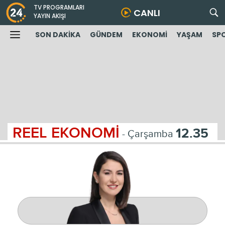
TV PROGRAMLARI
CANLI
YAYIN AKIŞI
SON DAKİKA
GÜNDEM
EKONOMİ
YAŞAM
SP
REEL EKONOMİ
12.35
- Çarşamba