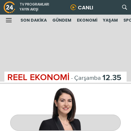
TV PROGRAMLARI
CANLI
YAYIN AKIŞI
SON DAKİKA
GÜNDEM
EKONOMİ
YAŞAM
SP
REEL EKONOMİ
12.35
- Çarşamba