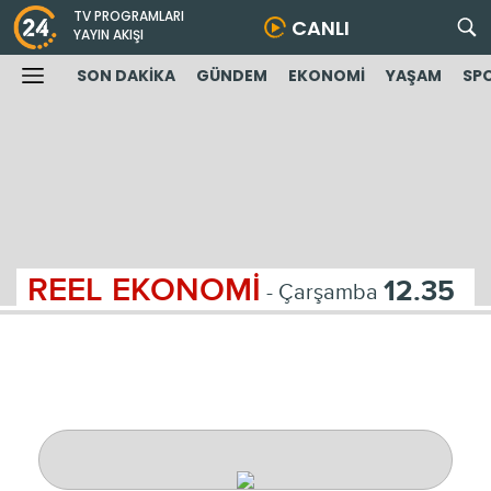
TV PROGRAMLARI
CANLI
YAYIN AKIŞI
SON DAKİKA
GÜNDEM
EKONOMİ
YAŞAM
SP
REEL EKONOMİ
12.35
- Çarşamba