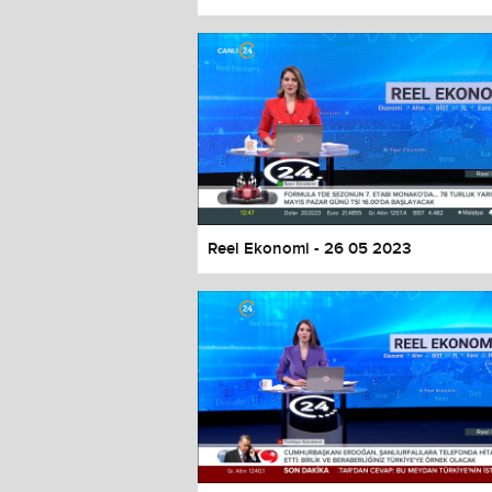
Color
Transparency
Window
Color
Transparency
Font Size
Text Edge Style
Font Family
Reel Ekonomi - 26 05 2023
Reset
restore all settings to the default 
Close Modal Dialog
End of dialog window.