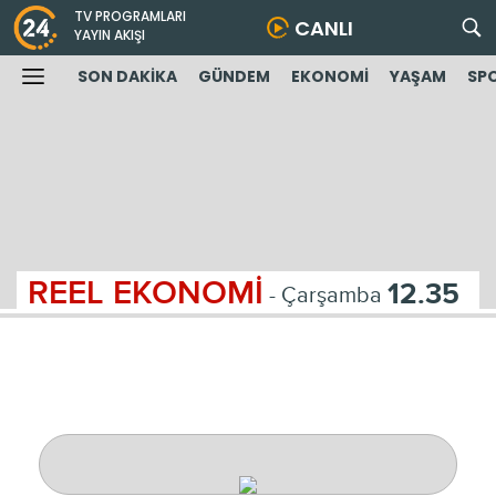
TV PROGRAMLARI
CANLI
YAYIN AKIŞI
SON DAKİKA
GÜNDEM
EKONOMİ
YAŞAM
SP
REEL EKONOMİ
12.35
- Çarşamba