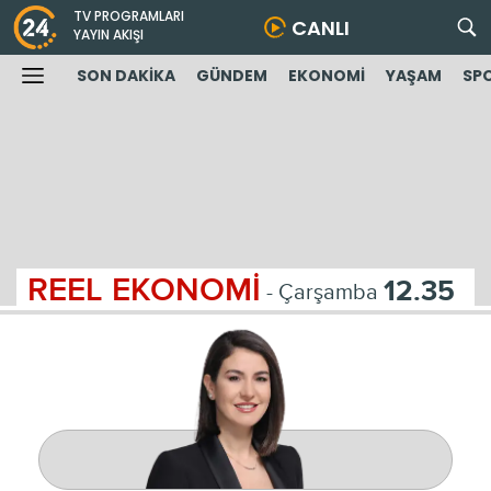
TV PROGRAMLARI
CANLI
YAYIN AKIŞI
SON DAKİKA
GÜNDEM
EKONOMİ
YAŞAM
SP
REEL EKONOMİ
12.35
- Çarşamba