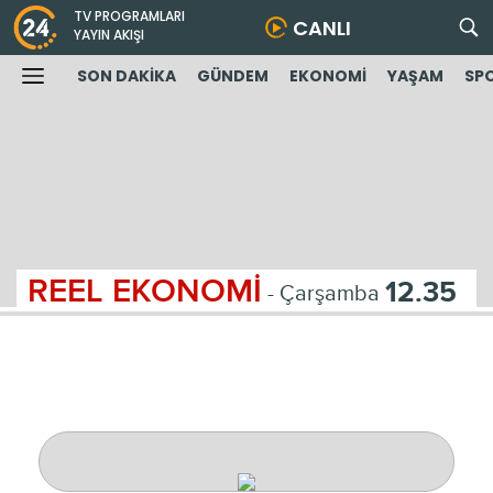
TV PROGRAMLARI
CANLI
YAYIN AKIŞI
SON DAKİKA
GÜNDEM
EKONOMİ
YAŞAM
SP
REEL EKONOMİ
12.35
- Çarşamba