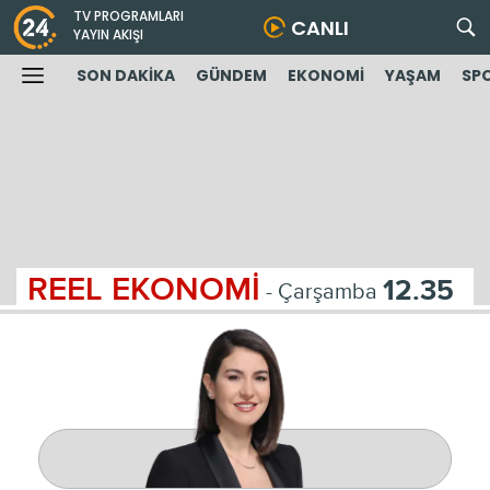
TV PROGRAMLARI
CANLI
YAYIN AKIŞI
SON DAKİKA
GÜNDEM
EKONOMİ
YAŞAM
SP
REEL EKONOMİ
12.35
- Çarşamba