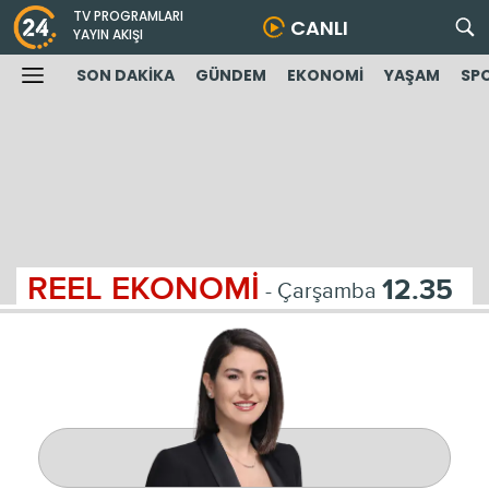
TV PROGRAMLARI
CANLI
YAYIN AKIŞI
SON DAKİKA
GÜNDEM
EKONOMİ
YAŞAM
SP
REEL EKONOMİ
12.35
- Çarşamba