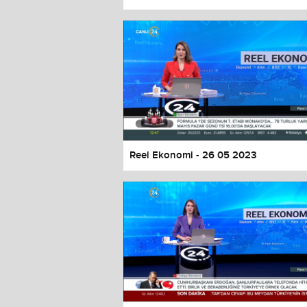
Color
Transparency
Window
Color
Transparency
Font Size
Text Edge Style
Font Family
Reel Ekonomi - 26 05 2023
Reset
restore all settings to the default 
Close Modal Dialog
End of dialog window.