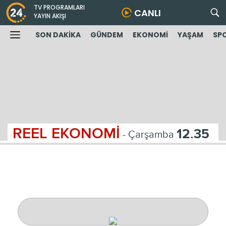
TV PROGRAMLARI
CANLI
YAYIN AKIŞI
SON DAKİKA
GÜNDEM
EKONOMİ
YAŞAM
SP
REEL EKONOMİ
12.35
- Çarşamba