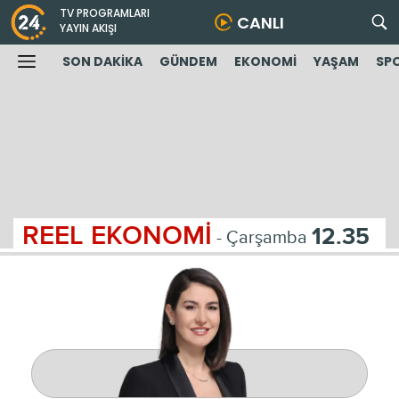
TV PROGRAMLARI
CANLI
YAYIN AKIŞI
SON DAKİKA
GÜNDEM
EKONOMİ
YAŞAM
SP
REEL EKONOMİ
12.35
- Çarşamba