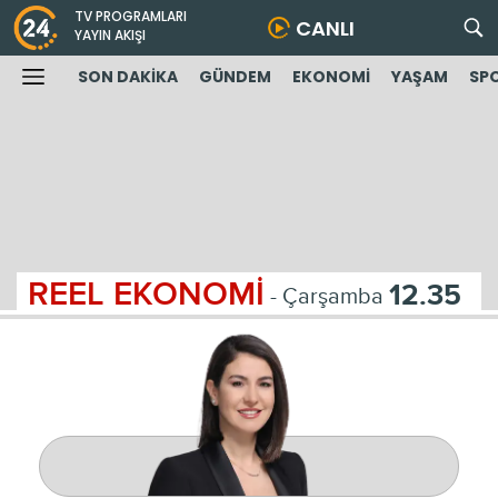
TV PROGRAMLARI
CANLI
YAYIN AKIŞI
SON DAKİKA
GÜNDEM
EKONOMİ
YAŞAM
SP
REEL EKONOMİ
12.35
- Çarşamba