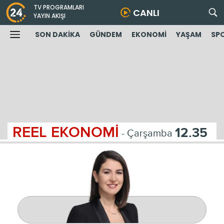
TV PROGRAMLARI
CANLI
YAYIN AKIŞI
SON DAKİKA
GÜNDEM
EKONOMİ
YAŞAM
SP
REEL EKONOMİ
12.35
- Çarşamba