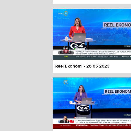
Color
Transparency
Window
Color
Transparency
Font Size
Text Edge Style
Font Family
Reel Ekonomi - 26 05 2023
Reset
restore all settings to the default 
Close Modal Dialog
End of dialog window.