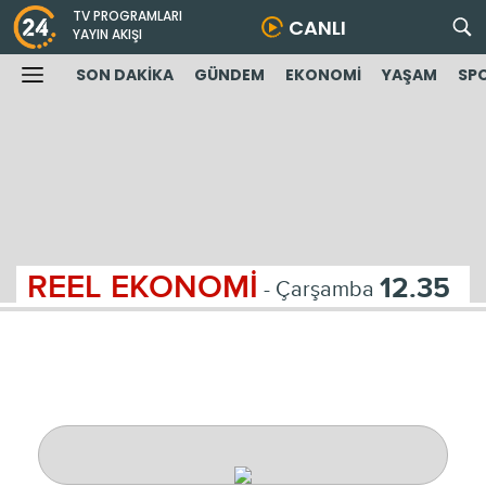
TV PROGRAMLARI
CANLI
YAYIN AKIŞI
SON DAKİKA
GÜNDEM
EKONOMİ
YAŞAM
SP
REEL EKONOMİ
12.35
- Çarşamba