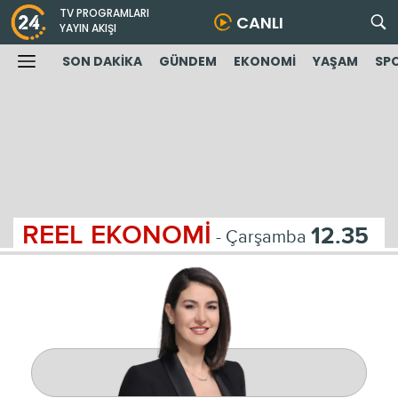
TV PROGRAMLARI
CANLI
YAYIN AKIŞI
SON DAKİKA
GÜNDEM
EKONOMİ
YAŞAM
SP
REEL EKONOMİ
12.35
- Çarşamba