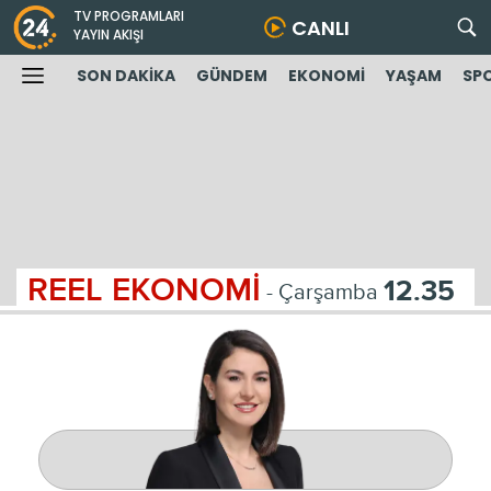
TV PROGRAMLARI
CANLI
YAYIN AKIŞI
SON DAKİKA
GÜNDEM
EKONOMİ
YAŞAM
SP
REEL EKONOMİ
12.35
- Çarşamba