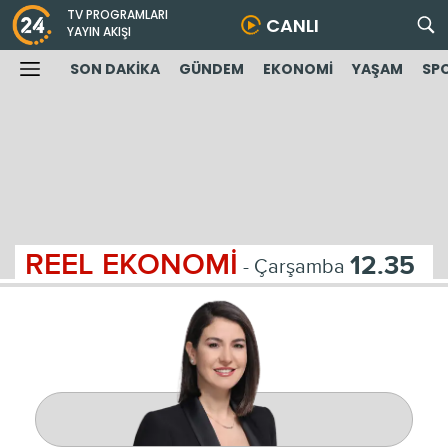
TV PROGRAMLARI
CANLI
YAYIN AKIŞI
SON DAKİKA
GÜNDEM
EKONOMİ
YAŞAM
SP
REEL EKONOMİ
12.35
- Çarşamba