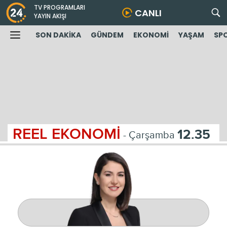
TV PROGRAMLARI
CANLI
YAYIN AKIŞI
SON DAKİKA
GÜNDEM
EKONOMİ
YAŞAM
SP
REEL EKONOMİ
12.35
- Çarşamba