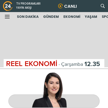
TV PROGRAMLARI
CANLI
YAYIN AKIŞI
SON DAKİKA
GÜNDEM
EKONOMİ
YAŞAM
SP
REEL EKONOMİ
12.35
- Çarşamba