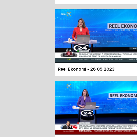
Color
Transparency
Window
Color
Transparency
Font Size
Text Edge Style
Font Family
Reel Ekonomi - 26 05 2023
Reset
restore all settings to the default 
Close Modal Dialog
End of dialog window.