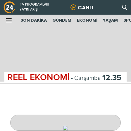
TV PROGRAMLARI
CANLI
YAYIN AKIŞI
SON DAKİKA
GÜNDEM
EKONOMİ
YAŞAM
SP
REEL EKONOMİ
12.35
- Çarşamba