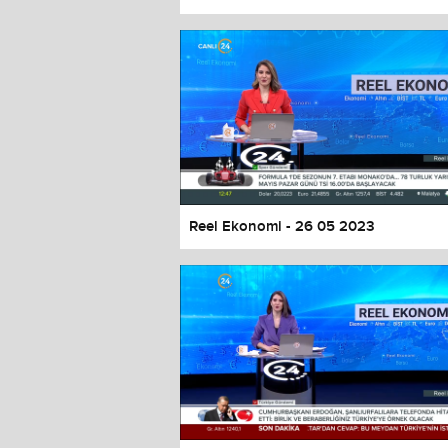
Color
Transparency
Window
Color
Transparency
Font Size
Text Edge Style
Font Family
Reel Ekonomi - 26 05 2023
Reset
restore all settings to the default 
Close Modal Dialog
End of dialog window.