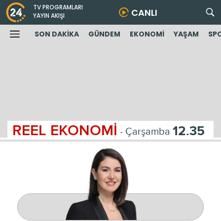
TV PROGRAMLARI
CANLI
YAYIN AKIŞI
SON DAKİKA
GÜNDEM
EKONOMİ
YAŞAM
SP
REEL EKONOMİ
12.35
- Çarşamba