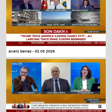
Analiz Sentez - 02 03 2026