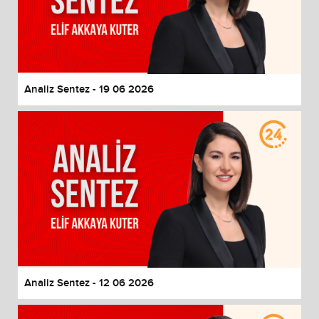
Analiz Sentez - 19 06 2026
Analiz Sentez - 12 06 2026