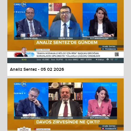
Analiz Sentez - 05 02 2026