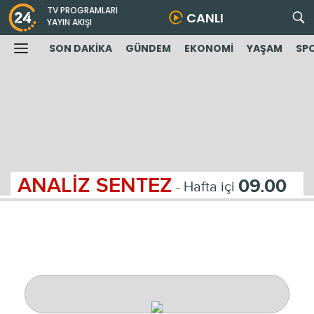
TV PROGRAMLARI
CANLI
YAYIN AKIŞI
SON DAKİKA
GÜNDEM
EKONOMİ
YAŞAM
SP
ANALİZ SENTEZ
09.00
- Hafta içi