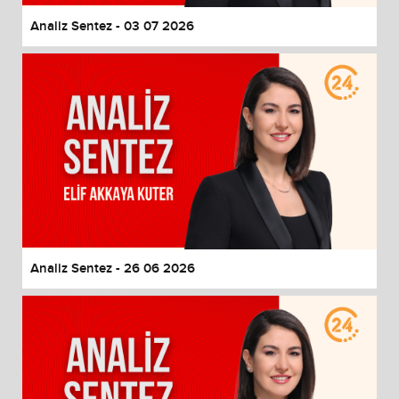
Analiz Sentez - 03 07 2026
Analiz Sentez - 26 06 2026