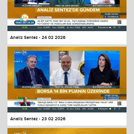
Analiz Sentez - 24 02 2026
Analiz Sentez - 23 02 2026