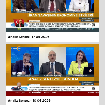
Analiz Sentez -17 04 2026
Analiz Sentez - 10 04 2026