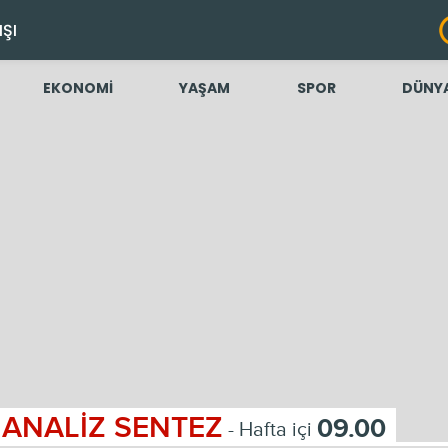
IŞI
EKONOMİ
YAŞAM
SPOR
DÜNY
ANALİZ SENTEZ
09.00
- Hafta içi