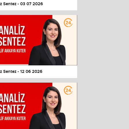
iz Sentez - 03 07 2026
iz Sentez - 12 06 2026