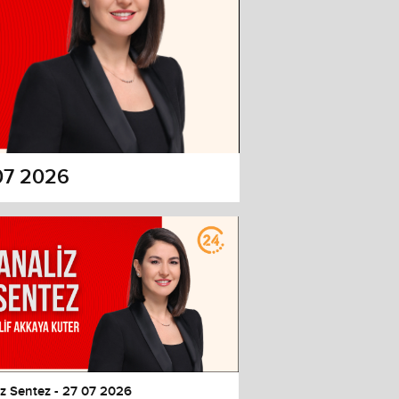
 07 2026
iz Sentez - 27 07 2026