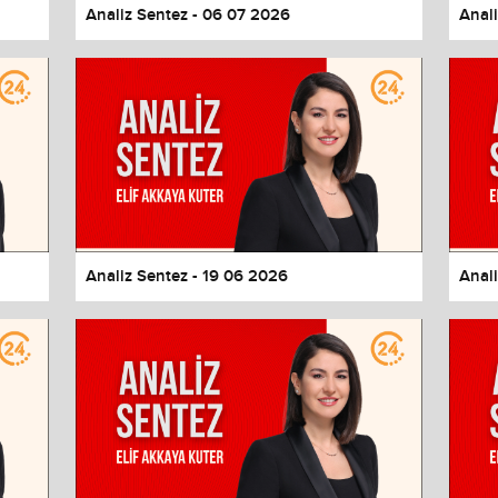
Analiz Sentez - 06 07 2026
Anal
Analiz Sentez - 19 06 2026
Anal