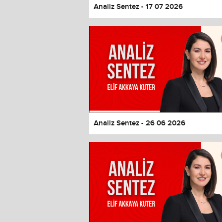
Analiz Sentez - 17 07 2026
Analiz Sentez - 26 06 2026