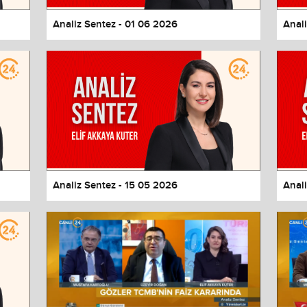
Analiz Sentez - 01 06 2026
Anal
Analiz Sentez - 15 05 2026
Anal