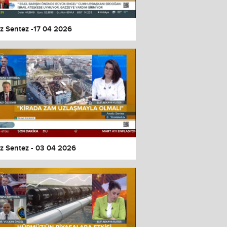
iz Sentez -17 04 2026
iz Sentez - 03 04 2026