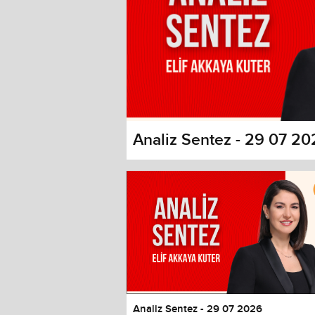
00:00
Stream Type
LIVE
Seek to live, currently behind live
LIVE
Remaining Time
-
58:09
1x
Playback Rate
Chapters
Chapters
Descriptions
Analiz Sentez - 29 07 20
descriptions off
, selected
Subtitles
subtitles settings
, opens subtitles setting
subtitles off
, selected
Audio Track
default
, selected
Picture-in-Picture
Fullscreen
This is a modal window.
Beginning of dialog window. Escape will 
Text
Color
Transparency
Background
Analiz Sentez - 29 07 2026