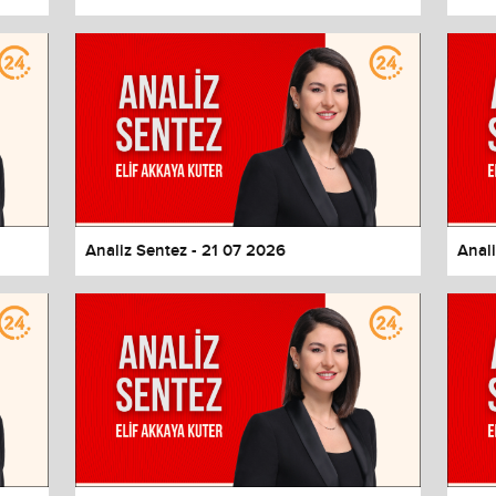
Analiz Sentez - 21 07 2026
Anal
values
Done