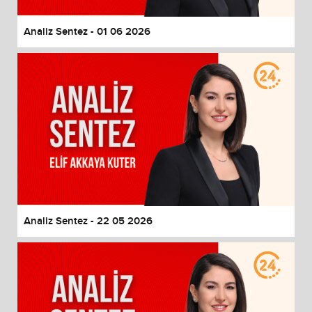
Analiz Sentez - 01 06 2026
Analiz Sentez - 22 05 2026