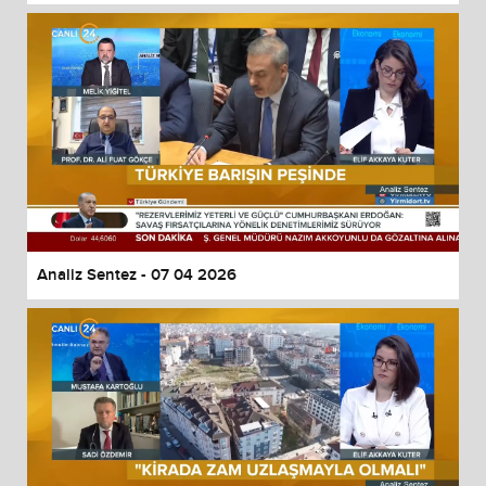
Analiz Sentez - 07 04 2026