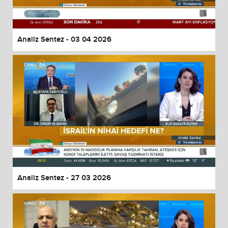
Analiz Sentez - 03 04 2026
Analiz Sentez - 27 03 2026