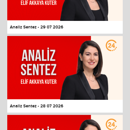
End of dialog window.
Analiz Sentez - 29 07 2026
Analiz Sentez - 28 07 2026