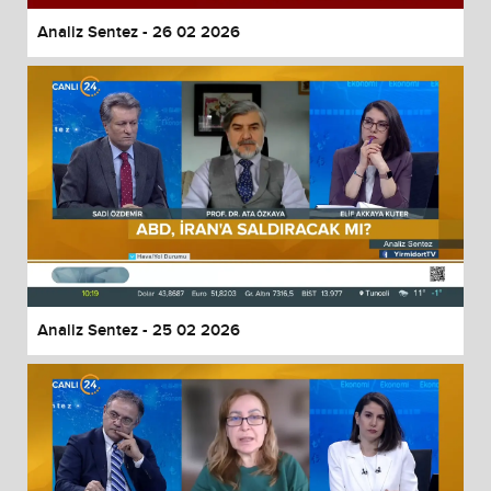
Analiz Sentez - 26 02 2026
Analiz Sentez - 25 02 2026