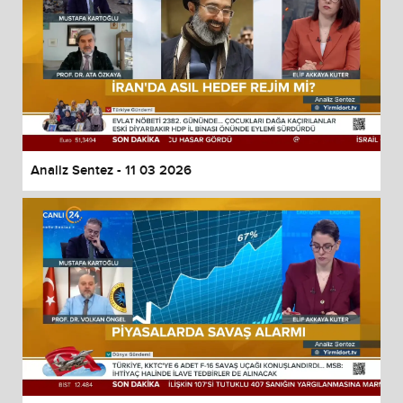
Analiz Sentez - 11 03 2026