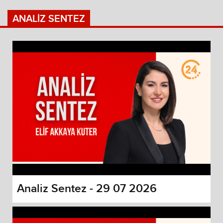
Video Player is loading.
Play Video
ANALİZ SENTEZ
Play
Mute
Current Time
0:00
/
Duration
1:40:23
Loaded
:
0.17%
Stream Type
LIVE
Seek to live, currently behind live
LIVE
Remaining Time
-
1:40:23
1x
Playback Rate
Chapters
Chapters
Descriptions
descriptions off
, selected
Subtitles
Analiz Sentez - 29 07 2026
subtitles settings
, opens subtitles settings dialog
subtitles off
, selected
Audio Track