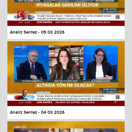
Analiz Sentez - 05 03 2026
Analiz Sentez - 04 03 2026