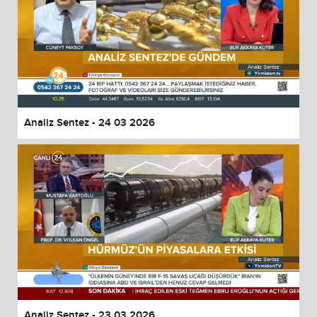
Analiz Sentez - 24 03 2026
Analiz Sentez - 23 03 2026