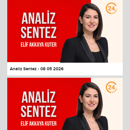
Analiz Sentez - 08 05 2026