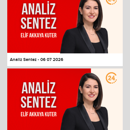
Analiz Sentez - 06 07 2026