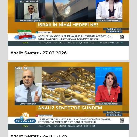
Analiz Sentez - 27 03 2026
Analiz Sentez - 24 03 2026