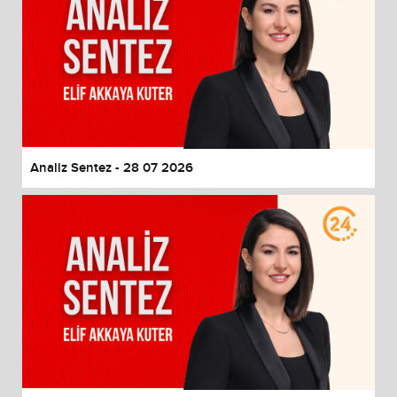
Analiz Sentez - 28 07 2026