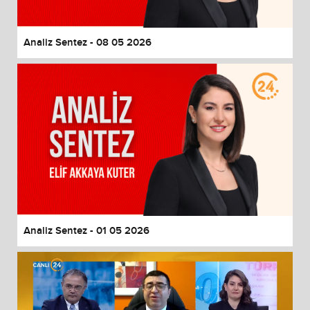
Analiz Sentez - 08 05 2026
Analiz Sentez - 01 05 2026