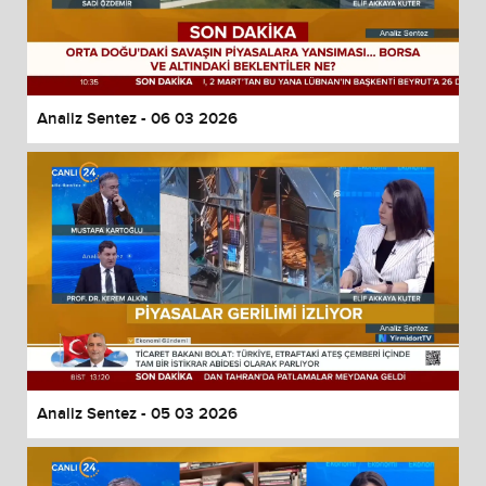
Analiz Sentez - 06 03 2026
Analiz Sentez - 05 03 2026