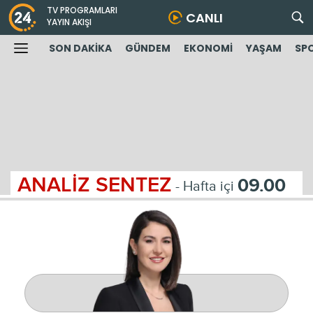
TV PROGRAMLARI
CANLI
YAYIN AKIŞI
SON DAKİKA
GÜNDEM
EKONOMİ
YAŞAM
SP
ANALİZ SENTEZ
09.00
- Hafta içi