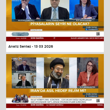
Analiz Sentez - 13 03 2026