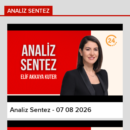
Video Player is loading.
Play Video
ANALİZ SENTEZ
Play
Mute
Current Time
0:00
/
Duration
1:37:50
Loaded
:
0.17%
Stream Type
LIVE
Seek to live, currently behind live
LIVE
Remaining Time
-
1:37:50
1x
Playback Rate
Chapters
Chapters
Descriptions
descriptions off
, selected
Subtitles
Analiz Sentez - 07 08 2026
subtitles settings
, opens subtitles settings dialog
subtitles off
, selected
Audio Track