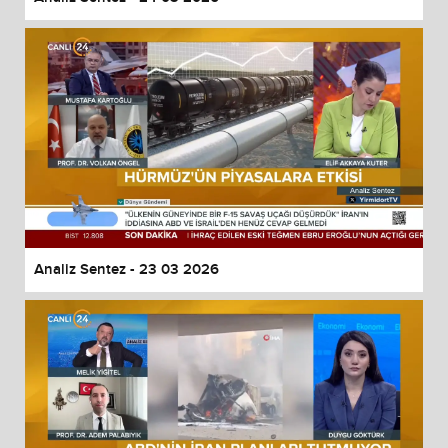
Analiz Sentez - 23 03 2026