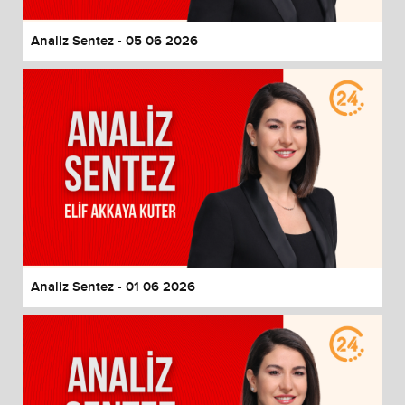
Analiz Sentez - 05 06 2026
Analiz Sentez - 01 06 2026