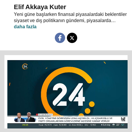
Elif Akkaya Kuter
Yeni güne başlarken finansal piyasalardaki beklentiler
siyaset ve dış politikanın gündemi, piyasalarda
konuşulmayanlar, ekonomik gelişmelerin perde
arkasında yer alanlar hafta içi her gün "Analiz
Sentez"de konuşuluyor.