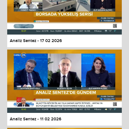
Analiz Sentez - 17 02 2026
Analiz Sentez - 11 02 2026