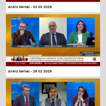
Analiz Sentez - 02 03 2026
Analiz Sentez - 26 02 2026