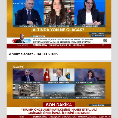
Analiz Sentez - 04 03 2026