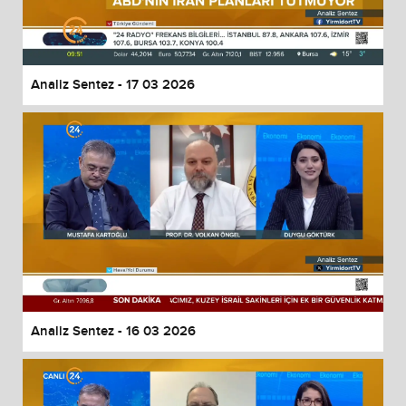
Analiz Sentez - 17 03 2026
Analiz Sentez - 16 03 2026