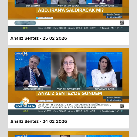
Analiz Sentez - 25 02 2026
Analiz Sentez - 24 02 2026