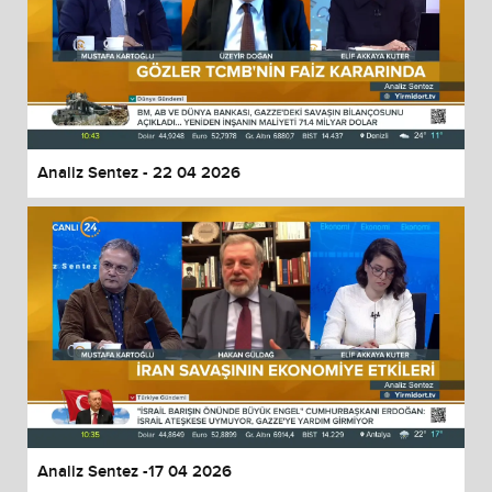
Analiz Sentez - 22 04 2026
Analiz Sentez -17 04 2026