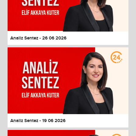
Analiz Sentez - 26 06 2026
Analiz Sentez - 19 06 2026