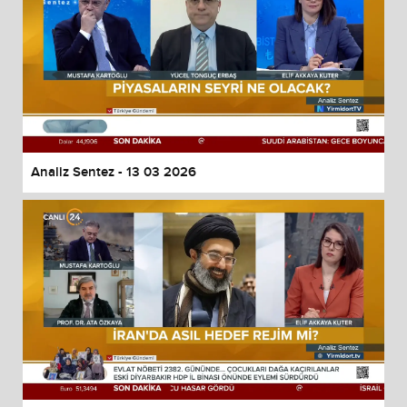
Analiz Sentez - 13 03 2026