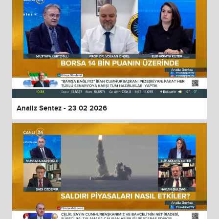
Analiz Sentez - 23 02 2026