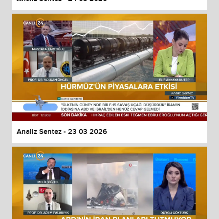
Analiz Sentez - 23 03 2026