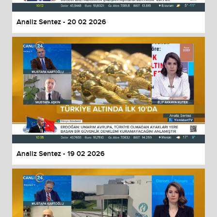
Analiz Sentez - 20 02 2026
Analiz Sentez - 19 02 2026