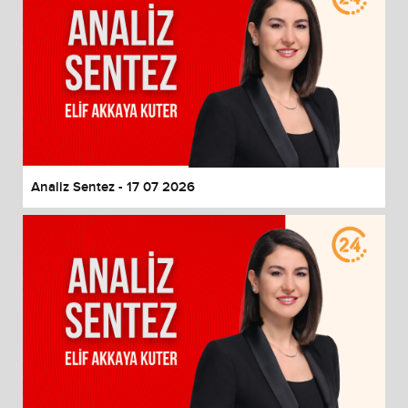
Analiz Sentez - 17 07 2026