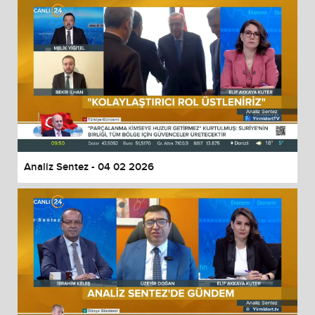
Analiz Sentez - 04 02 2026