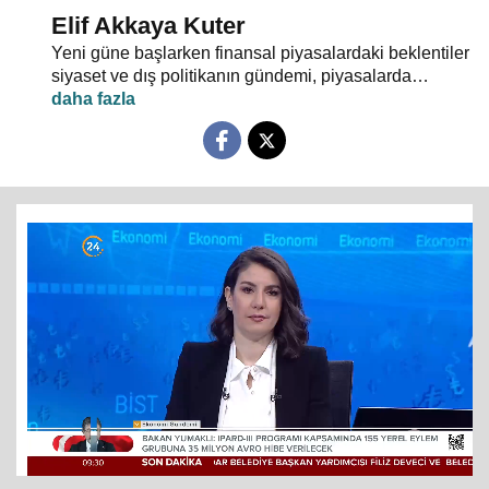
Elif Akkaya Kuter
Yeni güne başlarken finansal piyasalardaki beklentiler
siyaset ve dış politikanın gündemi, piyasalarda
konuşulmayanlar, ekonomik gelişmelerin perde
arkasında yer alanlar hafta içi her gün "Analiz
Sentez"de konuşuluyor.