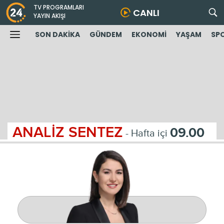
TV PROGRAMLARI
CANLI
YAYIN AKIŞI
SON DAKİKA
GÜNDEM
EKONOMİ
YAŞAM
SP
ANALİZ SENTEZ
09.00
- Hafta içi