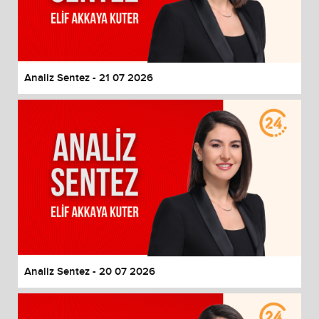
Analiz Sentez - 21 07 2026
Analiz Sentez - 20 07 2026