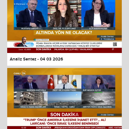
Analiz Sentez - 04 03 2026