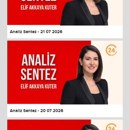
Analiz Sentez - 21 07 2026
Analiz Sentez - 20 07 2026