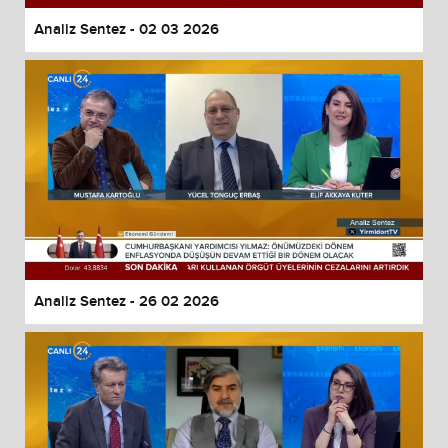
Analiz Sentez - 02 03 2026
Analiz Sentez - 26 02 2026