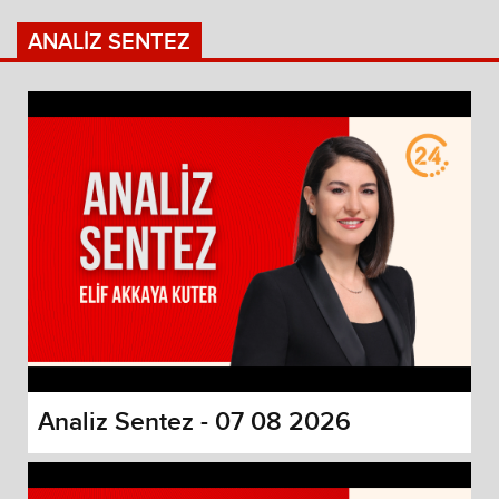
Video Player is loading.
Play Video
ANALİZ SENTEZ
Play
Mute
Current Time
0:00
/
Duration
1:13:57
Loaded
:
0.23%
Stream Type
LIVE
Seek to live, currently behind live
LIVE
Remaining Time
-
1:13:57
1x
Playback Rate
Chapters
Chapters
Descriptions
descriptions off
, selected
Subtitles
Analiz Sentez - 07 08 2026
subtitles settings
, opens subtitles settings dialog
subtitles off
, selected
Audio Track