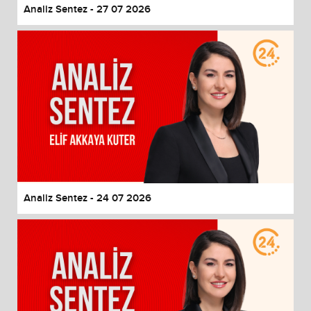
Analiz Sentez - 27 07 2026
Analiz Sentez - 24 07 2026