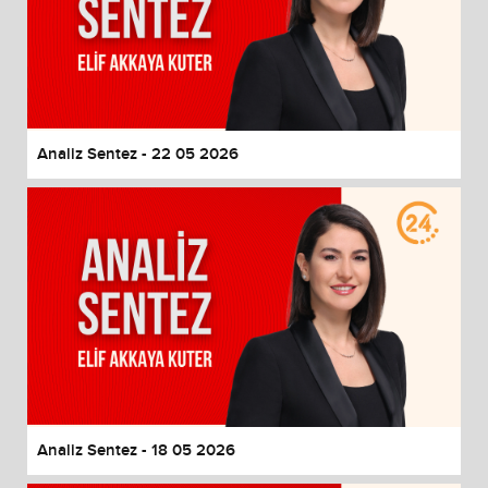
Analiz Sentez - 22 05 2026
Analiz Sentez - 18 05 2026