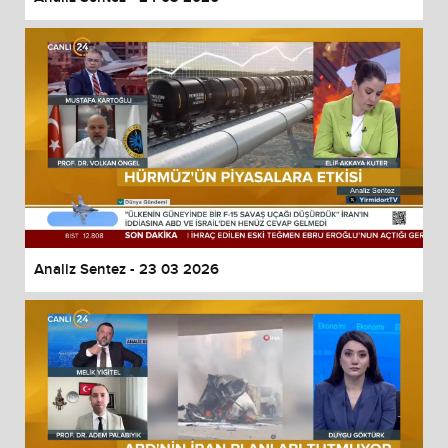
Analiz Sentez - 23 03 2026