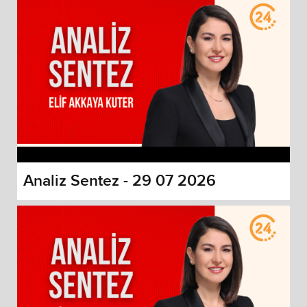
default
, selected
Picture-in-Picture
Fullscreen
This is a modal window.
Beginning of dialog window. Escape will cancel and close the
window.
Text
Color
Transparency
Background
Color
Transparency
Window
Color
Transparency
Analiz Sentez - 29 07 2026
Font Size
Text Edge Style
Font Family
Reset
restore all settings to the default values
Done
Close Modal Dialog