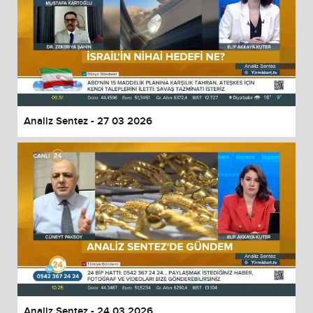
Analiz Sentez - 27 03 2026
Analiz Sentez - 24 03 2026