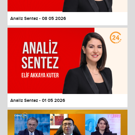
Analiz Sentez - 08 05 2026
Analiz Sentez - 01 05 2026