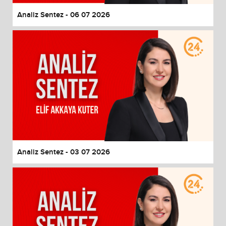
Analiz Sentez - 06 07 2026
Analiz Sentez - 03 07 2026