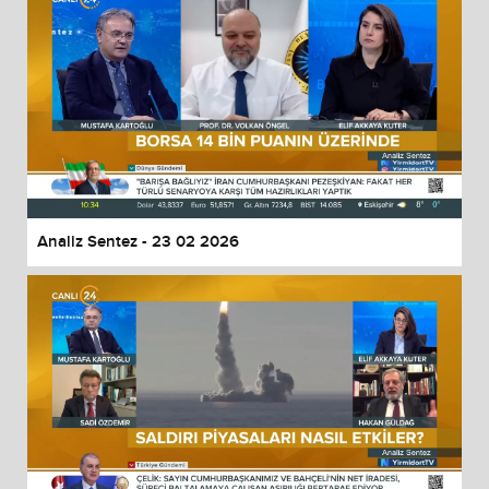
Analiz Sentez - 23 02 2026