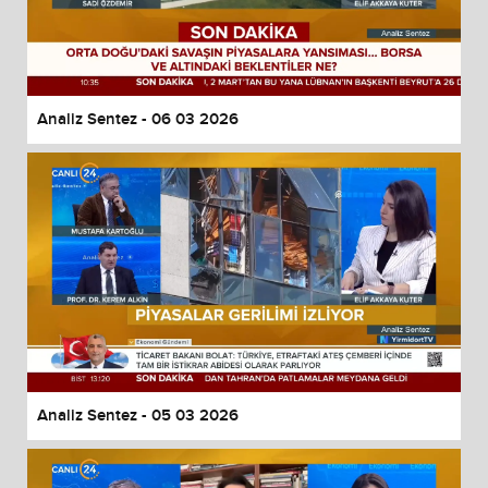
Analiz Sentez - 06 03 2026
Analiz Sentez - 05 03 2026