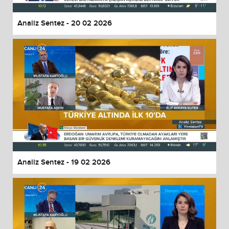
Analiz Sentez - 20 02 2026
Analiz Sentez - 19 02 2026