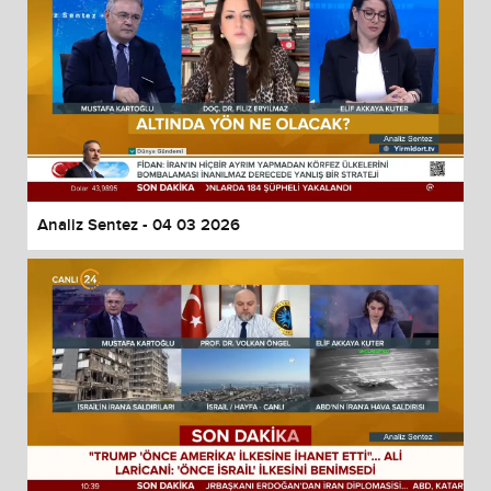
Analiz Sentez - 04 03 2026