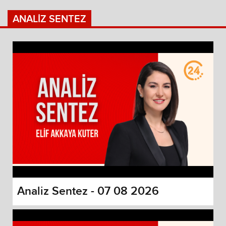
Video Player is loading.
Play Video
ANALİZ SENTEZ
Play
Mute
Current Time
0:00
/
Duration
1:33:43
Loaded
:
0.18%
Stream Type
LIVE
Seek to live, currently behind live
LIVE
Remaining Time
-
1:33:43
1x
Playback Rate
Chapters
Chapters
Descriptions
descriptions off
, selected
Subtitles
Analiz Sentez - 07 08 2026
subtitles settings
, opens subtitles settings dialog
subtitles off
, selected
Audio Track