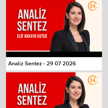
default
, selected
Picture-in-Picture
Fullscreen
This is a modal window.
Beginning of dialog window. Escape will cancel and close the
window.
Text
Color
Transparency
Background
Color
Transparency
Window
Color
Transparency
Analiz Sentez - 29 07 2026
Font Size
Text Edge Style
Font Family
Reset
restore all settings to the default values
Done
Close Modal Dialog