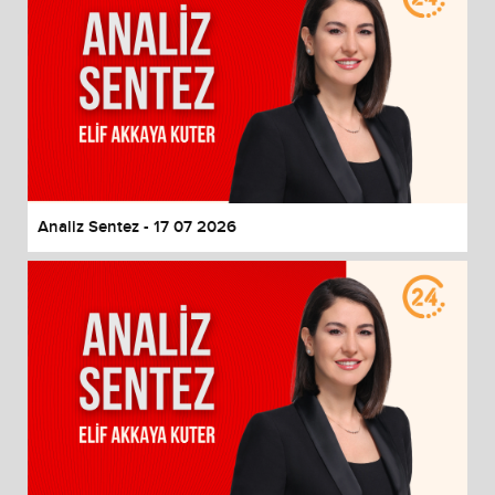
Analiz Sentez - 17 07 2026