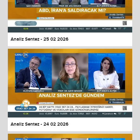
Analiz Sentez - 25 02 2026
Analiz Sentez - 24 02 2026