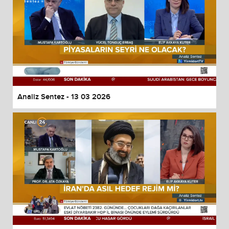
Analiz Sentez - 13 03 2026