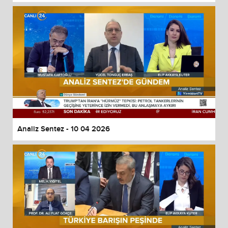
Analiz Sentez - 10 04 2026