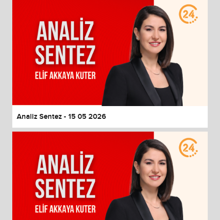
Analiz Sentez - 15 05 2026