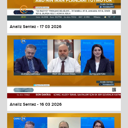
Analiz Sentez - 17 03 2026
Analiz Sentez - 16 03 2026