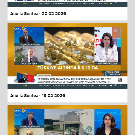
Analiz Sentez - 20 02 2026
Analiz Sentez - 19 02 2026