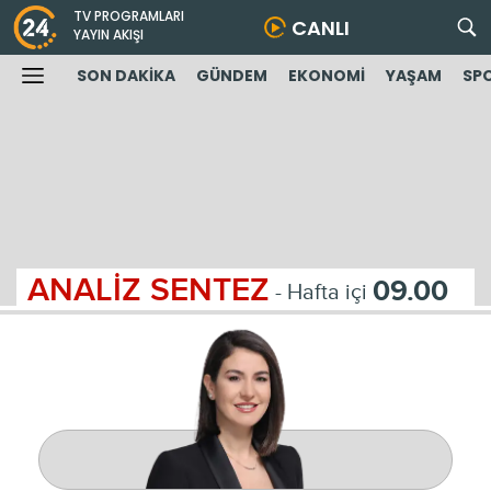
TV PROGRAMLARI
CANLI
YAYIN AKIŞI
SON DAKİKA
GÜNDEM
EKONOMİ
YAŞAM
SP
ANALİZ SENTEZ
09.00
- Hafta içi