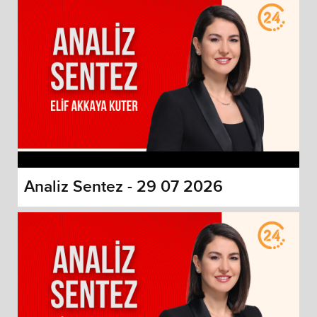
default
, selected
Picture-in-Picture
Fullscreen
This is a modal window.
Beginning of dialog window. Escape will cancel and close the
window.
Text
Color
Transparency
Background
Color
Transparency
Window
Color
Transparency
Analiz Sentez - 29 07 2026
Font Size
Text Edge Style
Font Family
Reset
restore all settings to the default values
Done
Close Modal Dialog