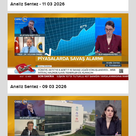
Analiz Sentez - 11 03 2026
Analiz Sentez - 09 03 2026