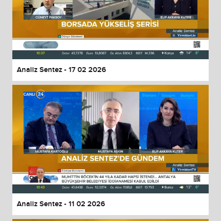
Analiz Sentez - 17 02 2026
Analiz Sentez - 11 02 2026