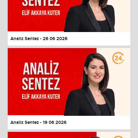
Analiz Sentez - 26 06 2026
Analiz Sentez - 19 06 2026