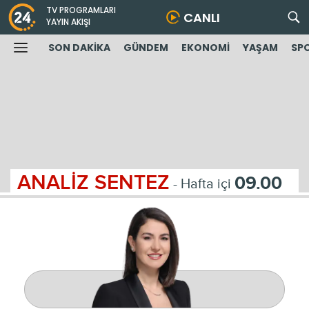
TV PROGRAMLARI
CANLI
YAYIN AKIŞI
SON DAKİKA
GÜNDEM
EKONOMİ
YAŞAM
SP
ANALİZ SENTEZ
09.00
- Hafta içi