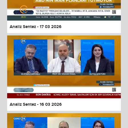
Analiz Sentez - 17 03 2026
Analiz Sentez - 16 03 2026