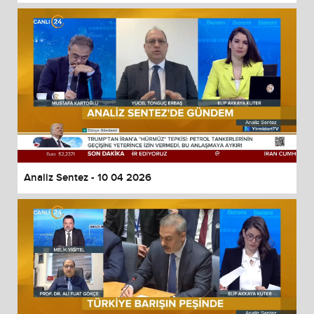
Analiz Sentez - 10 04 2026