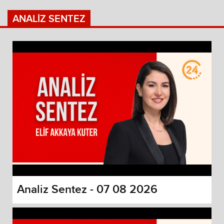
Video Player is loading.
Play Video
ANALİZ SENTEZ
Play
Mute
Current Time
0:00
/
Duration
1:17:40
Loaded
:
0.21%
Stream Type
LIVE
Seek to live, currently behind live
LIVE
Remaining Time
-
1:17:40
1x
Playback Rate
Chapters
Chapters
Descriptions
descriptions off
, selected
Subtitles
Analiz Sentez - 07 08 2026
subtitles settings
, opens subtitles settings dialog
subtitles off
, selected
Audio Track