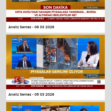
Analiz Sentez - 06 03 2026
Analiz Sentez - 05 03 2026