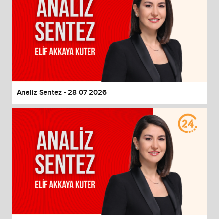
Analiz Sentez - 28 07 2026