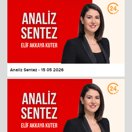
Analiz Sentez - 15 05 2026