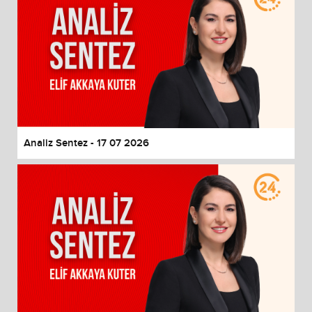
Analiz Sentez - 17 07 2026