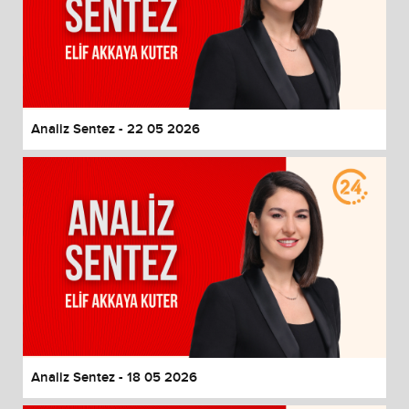
Analiz Sentez - 22 05 2026
Analiz Sentez - 18 05 2026