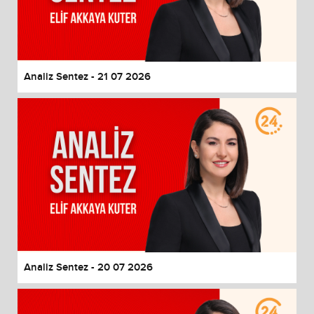
Analiz Sentez - 21 07 2026
Analiz Sentez - 20 07 2026