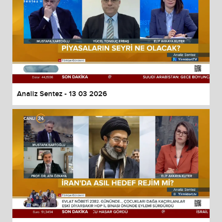
Analiz Sentez - 13 03 2026