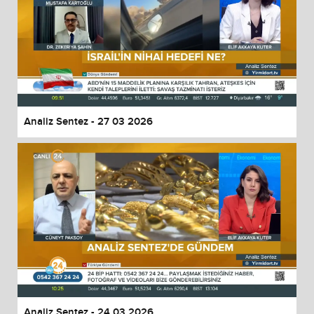
Analiz Sentez - 27 03 2026
Analiz Sentez - 24 03 2026