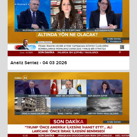
Analiz Sentez - 04 03 2026