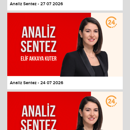
Analiz Sentez - 27 07 2026
Analiz Sentez - 24 07 2026