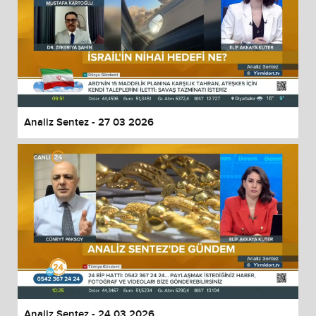
Analiz Sentez - 27 03 2026
Analiz Sentez - 24 03 2026