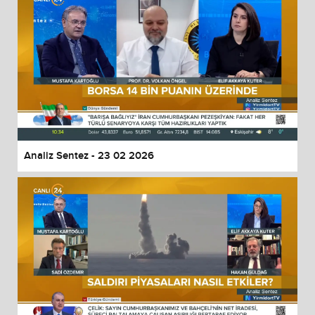
Analiz Sentez - 23 02 2026