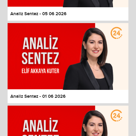
Analiz Sentez - 05 06 2026
Analiz Sentez - 01 06 2026