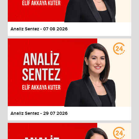
End of dialog window.
Analiz Sentez - 07 08 2026
Analiz Sentez - 29 07 2026