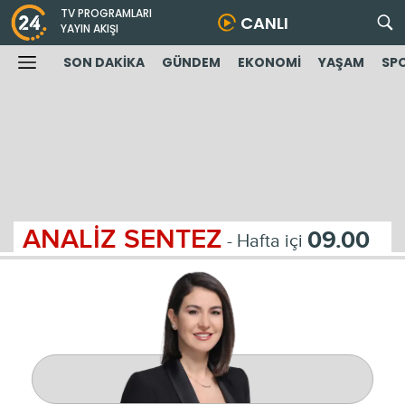
TV PROGRAMLARI
CANLI
YAYIN AKIŞI
SON DAKİKA
GÜNDEM
EKONOMİ
YAŞAM
SP
ANALİZ SENTEZ
09.00
- Hafta içi