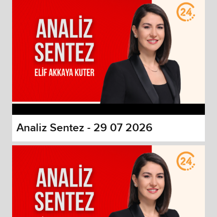
default
, selected
Picture-in-Picture
Fullscreen
This is a modal window.
Beginning of dialog window. Escape will cancel and close the
window.
Text
Color
Transparency
Background
Color
Transparency
Window
Color
Transparency
Analiz Sentez - 29 07 2026
Font Size
Text Edge Style
Font Family
Reset
restore all settings to the default values
Done
Close Modal Dialog