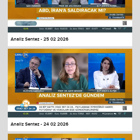
Analiz Sentez - 25 02 2026
Analiz Sentez - 24 02 2026