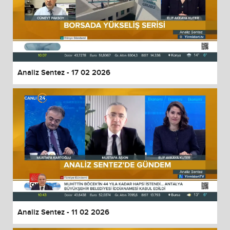
Analiz Sentez - 17 02 2026
Analiz Sentez - 11 02 2026