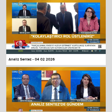
Analiz Sentez - 04 02 2026