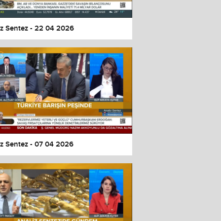
iz Sentez - 22 04 2026
iz Sentez - 07 04 2026