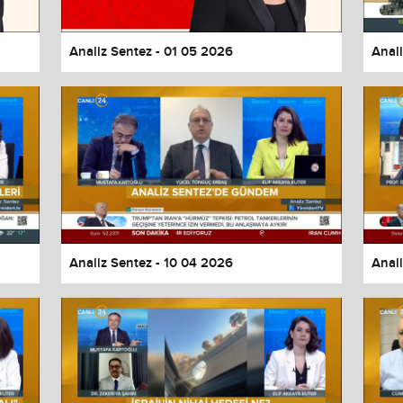
Analiz Sentez - 01 05 2026
Anal
Analiz Sentez - 10 04 2026
Anal