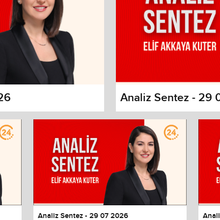
26
Analiz Sentez - 29
s dialog
cancel and close the window.
Analiz Sentez - 29 07 2026
Anal