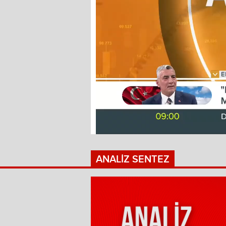
Video Player is loading.
Play Video
ANALİZ SENTEZ
Play
Mute
Current Time
0:00
/
Duration
1:23:42
Loaded
:
0.20%