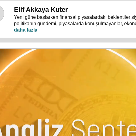
Elif Akkaya Kuter
Yeni güne başlarken finansal piyasalardaki beklentiler si
politikanın gündemi, piyasalarda konuşulmayanlar, ekon
perde arkasında yer alanlar hafta içi her gün "Analiz Se
konuşuluyor.