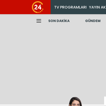
TV PROGRAMLARI
YAYIN AK
SON DAKİKA
GÜNDEM