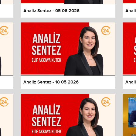
Analiz Sentez - 05 06 2026
Anal
Analiz Sentez - 18 05 2026
Anal