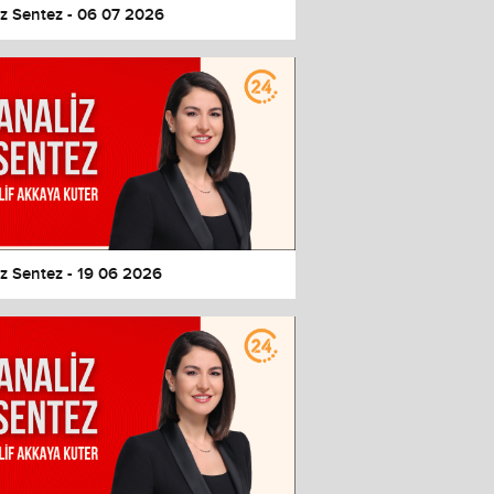
iz Sentez - 06 07 2026
iz Sentez - 19 06 2026