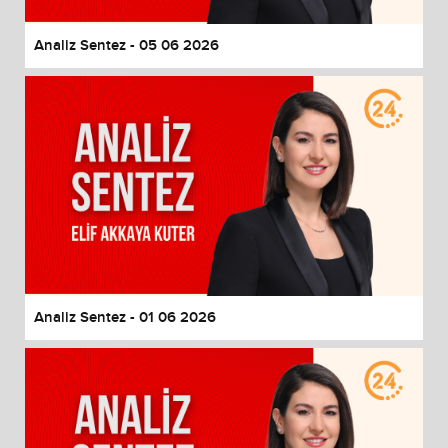
Analiz Sentez - 05 06 2026
Analiz Sentez - 01 06 2026