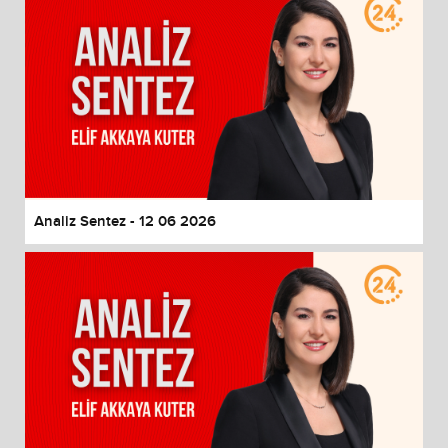
Analiz Sentez - 12 06 2026