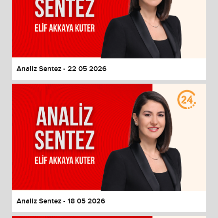
Analiz Sentez - 22 05 2026
Analiz Sentez - 18 05 2026