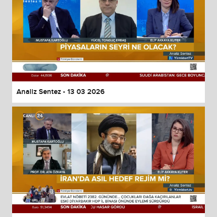
Analiz Sentez - 13 03 2026