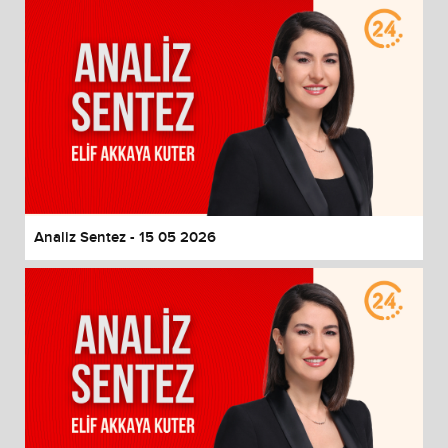
Analiz Sentez - 15 05 2026