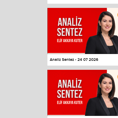
Color
Transparency
Window
Color
Transparency
Font Size
Text Edge Style
Font Family
Analiz Sentez - 24 07 2026
Reset
restore all settings to the default 
Close Modal Dialog
End of dialog window.