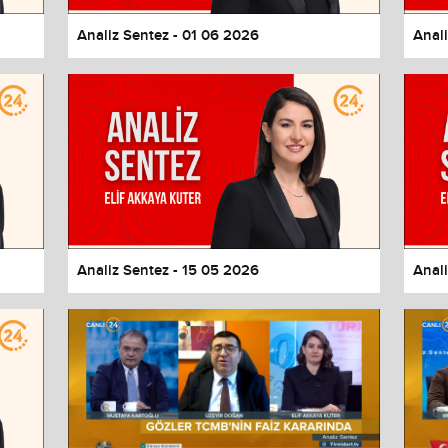
Analiz Sentez - 01 06 2026
Anal
Analiz Sentez - 15 05 2026
Anal