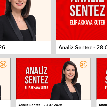
26
Analiz Sentez - 28
s dialog
cancel and close the window.
Analiz Sentez - 28 07 2026
Anal