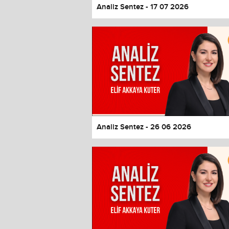
Analiz Sentez - 17 07 2026
Analiz Sentez - 26 06 2026