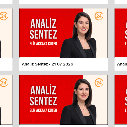
Analiz Sentez - 21 07 2026
Anal
values
Done