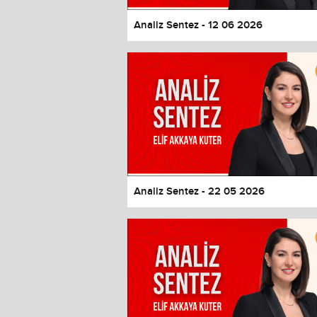
Analiz Sentez - 12 06 2026
Analiz Sentez - 22 05 2026