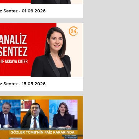
iz Sentez - 01 06 2026
iz Sentez - 15 05 2026