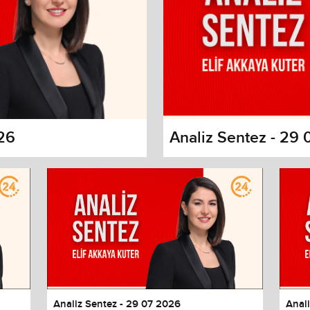
26
Analiz Sentez - 29
s dialog
cancel and close the window.
Analiz Sentez - 29 07 2026
Anal