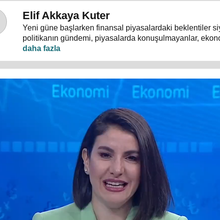
Elif Akkaya Kuter
Yeni güne başlarken finansal piyasalardaki beklentiler si
politikanın gündemi, piyasalarda konuşulmayanlar, ekon
perde arkasında yer alanlar hafta içi her gün "Analiz Se
konuşuluyor.