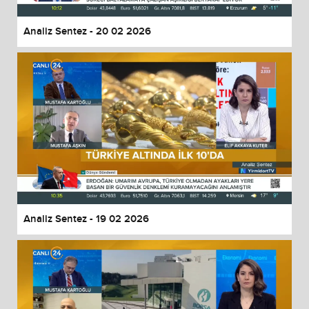
Analiz Sentez - 20 02 2026
Analiz Sentez - 19 02 2026