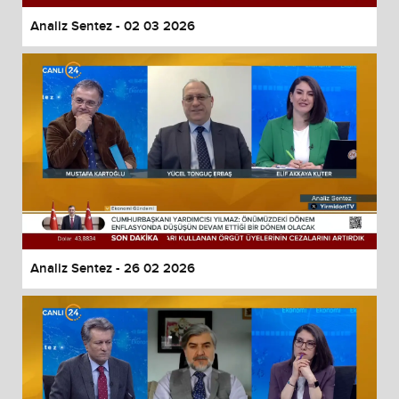
Analiz Sentez - 02 03 2026
Analiz Sentez - 26 02 2026