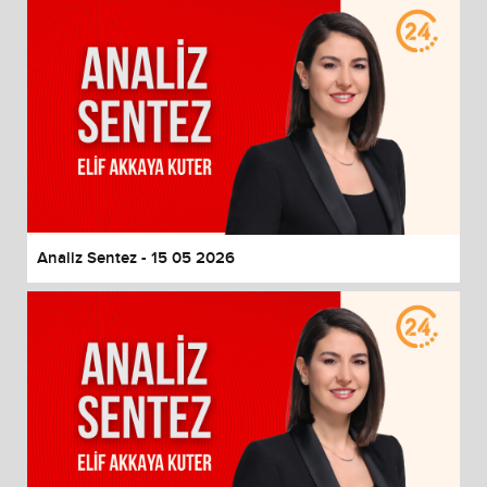
Analiz Sentez - 15 05 2026