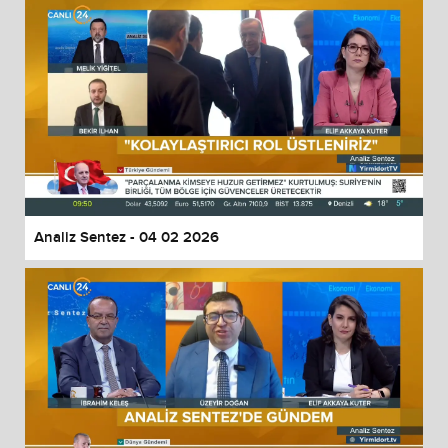
Analiz Sentez - 04 02 2026