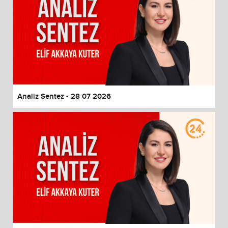
Analiz Sentez - 28 07 2026