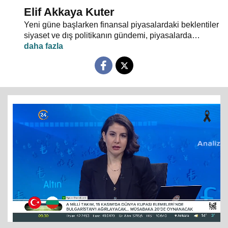
Elif Akkaya Kuter
Yeni güne başlarken finansal piyasalardaki beklentiler
siyaset ve dış politikanın gündemi, piyasalarda
konuşulmayanlar, ekonomik gelişmelerin perde
arkasında yer alanlar hafta içi her gün "Analiz
Sentez"de konuşuluyor.