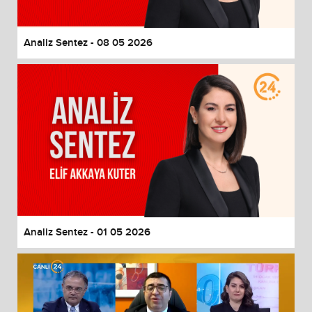
Analiz Sentez - 08 05 2026
Analiz Sentez - 01 05 2026