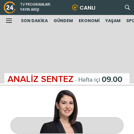
TV PROGRAMLARI
CANLI
YAYIN AKIŞI
SON DAKİKA
GÜNDEM
EKONOMİ
YAŞAM
SP
ANALİZ SENTEZ
09.00
- Hafta içi