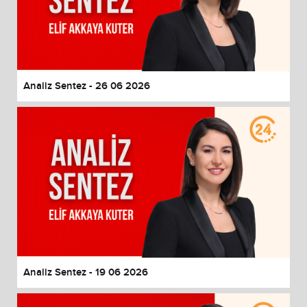
Analiz Sentez - 26 06 2026
Analiz Sentez - 19 06 2026