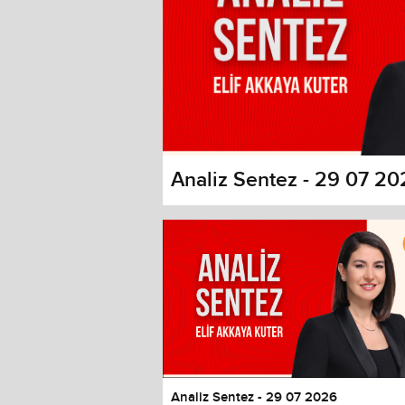
0:00:00
Stream Type
LIVE
Seek to live, currently behind live
LIVE
Remaining Time
-
1:17:40
1x
Playback Rate
Chapters
Chapters
Descriptions
Analiz Sentez - 29 07 20
descriptions off
, selected
Subtitles
subtitles settings
, opens subtitles setting
subtitles off
, selected
Audio Track
default
, selected
Picture-in-Picture
Fullscreen
This is a modal window.
Beginning of dialog window. Escape will 
Text
Color
Transparency
Background
Analiz Sentez - 29 07 2026