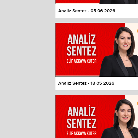
Analiz Sentez - 05 06 2026
Analiz Sentez - 18 05 2026