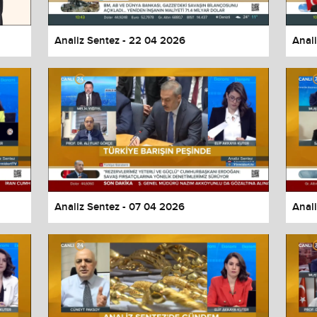
Analiz Sentez - 22 04 2026
Anal
Analiz Sentez - 07 04 2026
Anal