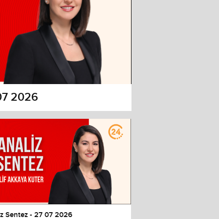
 07 2026
iz Sentez - 27 07 2026