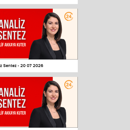
iz Sentez - 20 07 2026