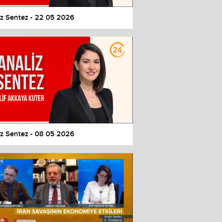
iz Sentez - 22 05 2026
iz Sentez - 08 05 2026