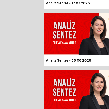
Analiz Sentez - 17 07 2026
Analiz Sentez - 26 06 2026