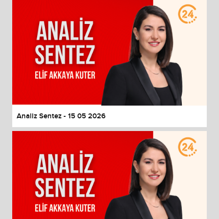
Analiz Sentez - 15 05 2026