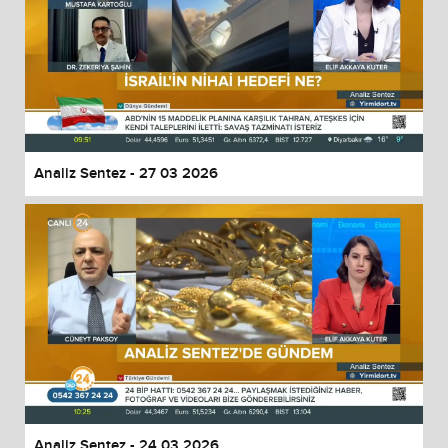
Analiz Sentez - 27 03 2026
Analiz Sentez - 24 03 2026