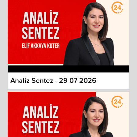
default
, selected
Picture-in-Picture
Fullscreen
This is a modal window.
Beginning of dialog window. Escape will cancel and close the
window.
Text
Color
Transparency
Background
Color
Transparency
Window
Color
Transparency
Analiz Sentez - 29 07 2026
Font Size
Text Edge Style
Font Family
Reset
restore all settings to the default values
Done
Close Modal Dialog