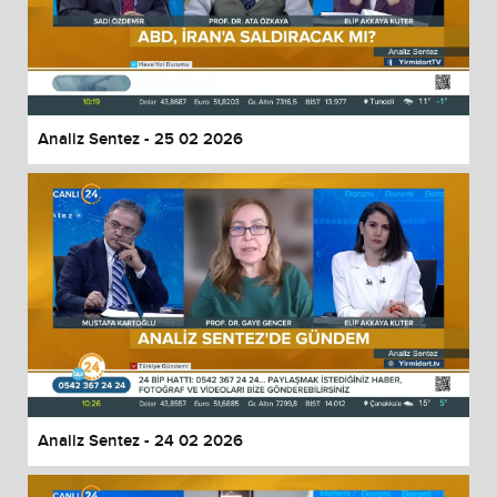
Analiz Sentez - 25 02 2026
Analiz Sentez - 24 02 2026