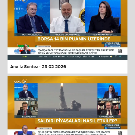
Analiz Sentez - 23 02 2026