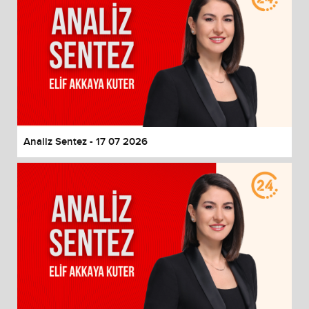
Analiz Sentez - 17 07 2026