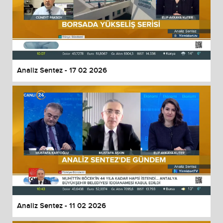
Analiz Sentez - 17 02 2026
Analiz Sentez - 11 02 2026