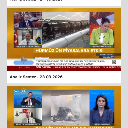
Analiz Sentez - 23 03 2026