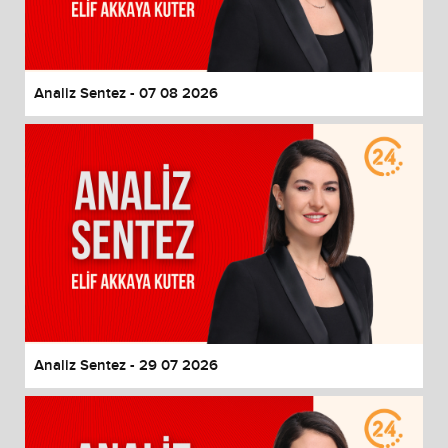
End of dialog window.
Analiz Sentez - 07 08 2026
Analiz Sentez - 29 07 2026