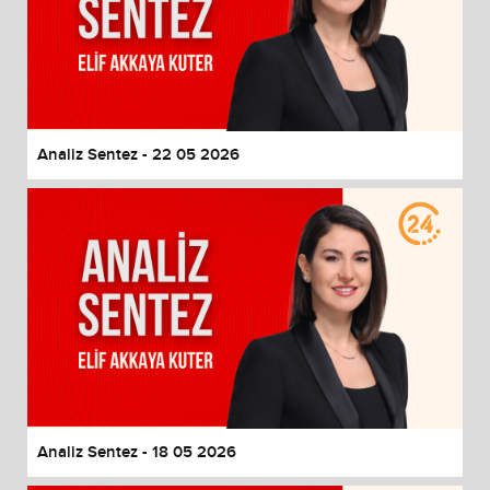
Analiz Sentez - 22 05 2026
Analiz Sentez - 18 05 2026