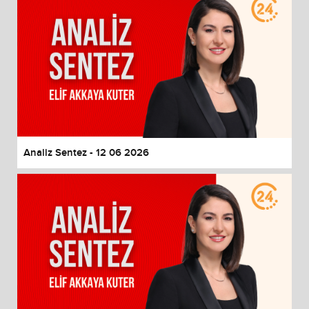
Analiz Sentez - 12 06 2026