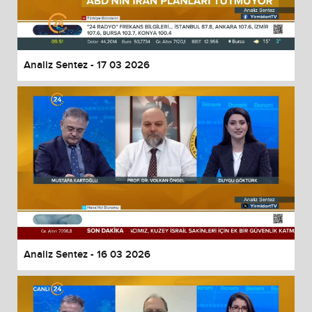
Analiz Sentez - 17 03 2026
Analiz Sentez - 16 03 2026