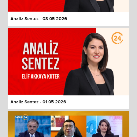
Analiz Sentez - 08 05 2026
Analiz Sentez - 01 05 2026