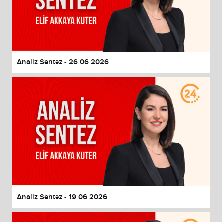
Analiz Sentez - 26 06 2026
Analiz Sentez - 19 06 2026