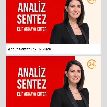
Analiz Sentez - 17 07 2026