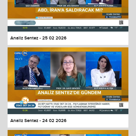
Analiz Sentez - 25 02 2026
Analiz Sentez - 24 02 2026