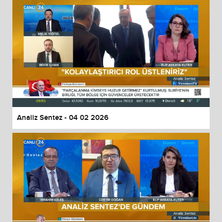
Analiz Sentez - 04 02 2026