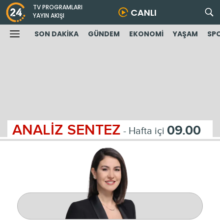
TV PROGRAMLARI
CANLI
YAYIN AKIŞI
SON DAKİKA
GÜNDEM
EKONOMİ
YAŞAM
SP
ANALİZ SENTEZ
09.00
- Hafta içi