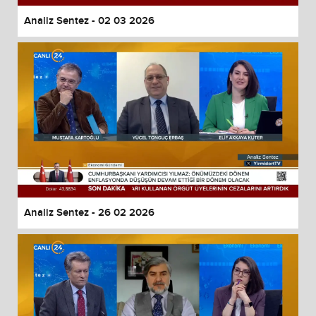
Analiz Sentez - 02 03 2026
Analiz Sentez - 26 02 2026