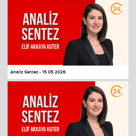
Analiz Sentez - 15 05 2026