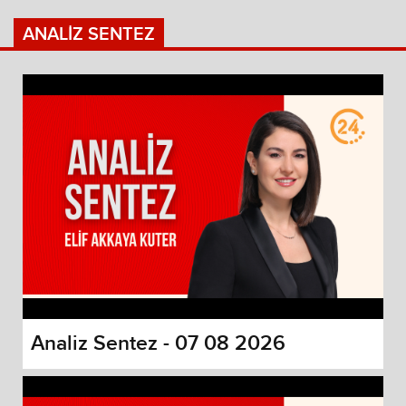
Video Player is loading.
Play Video
ANALİZ SENTEZ
Play
Mute
Current Time
0:00
/
Duration
-:-
Loaded
:
0%
Stream Type
LIVE
Seek to live, currently behind live
LIVE
Remaining Time
-
-:-
1x
Playback Rate
Chapters
Chapters
Descriptions
descriptions off
, selected
Subtitles
subtitles settings
Analiz Sentez - 07 08 2026
, opens subtitles settings dialog
subtitles off
, selected
Audio Track
Picture-in-Picture
Fullscreen