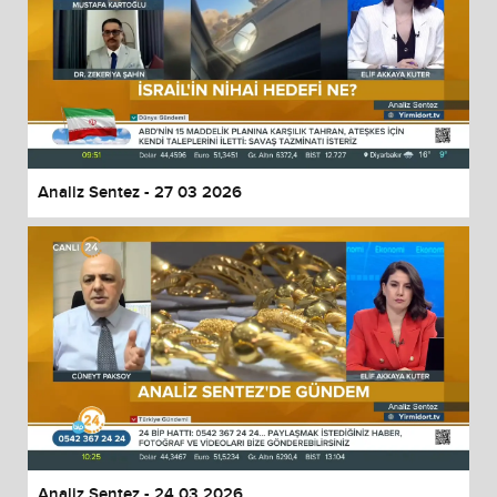
Analiz Sentez - 27 03 2026
Analiz Sentez - 24 03 2026