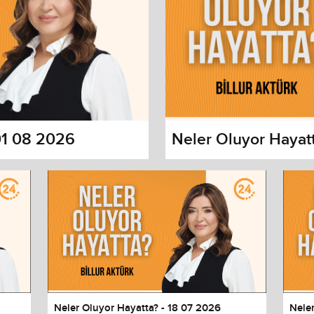
01 08 2026
Neler Oluyor Hayat
s dialog
cancel and close the window.
Neler Oluyor Hayatta? - 18 07 2026
Neler