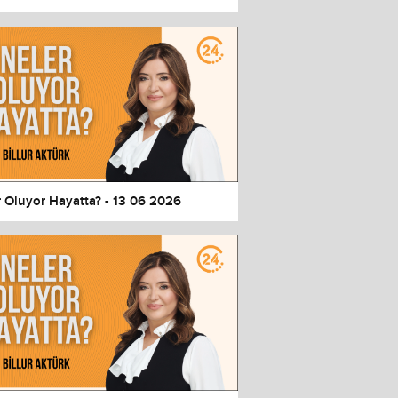
r Oluyor Hayatta? - 13 06 2026