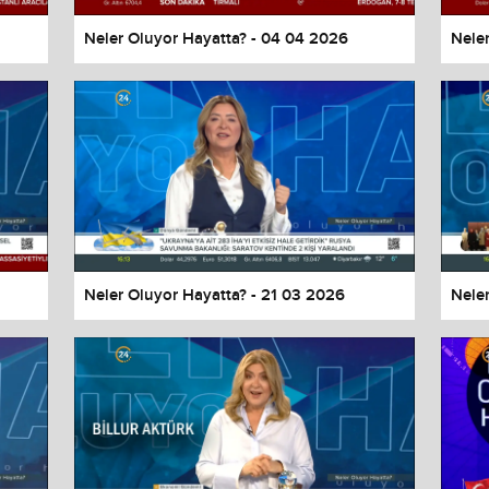
Neler Oluyor Hayatta? - 04 04 2026
Nele
Neler Oluyor Hayatta? - 21 03 2026
Nele