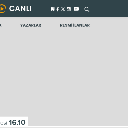
CANLI
A
YAZARLAR
RESMİ İLANLAR
16.10
esi