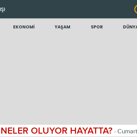
IŞI
EKONOMİ
YAŞAM
SPOR
DÜNY
NELER OLUYOR HAYATTA?
- Cumart