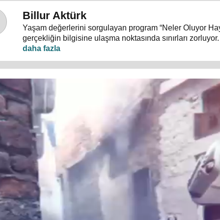
Billur Aktürk
Yaşam değerlerini sorgulayan program “Neler Oluyor Hayatta?”, toplumsal
gerçekliğin bilgisine ulaşma noktasında sınırları zorluyor. Toplumun,
bireylerin dünyaya bakışını, yaşamın merkezindeki konularla ele alıp,
farklılığının insan ilişkilerinde olumlu olarak nasıl temellendirileceği
konusunda seçenekler sunuyor. Bir anlamda zihnimizdek
çözümüne katkı sağlayabilecek bir program olan “Neler O
toplumun ürettiği bilgileri eleştiri süzgecinden geçiriyor.