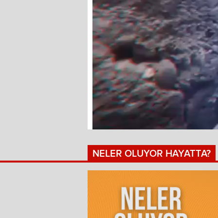
Video Player is loading.
Play Video
NELER OLUYOR HAYATTA?
Play
Mute
Current Time
0:00
/
Duration
45:25
Loaded
:
0.40%