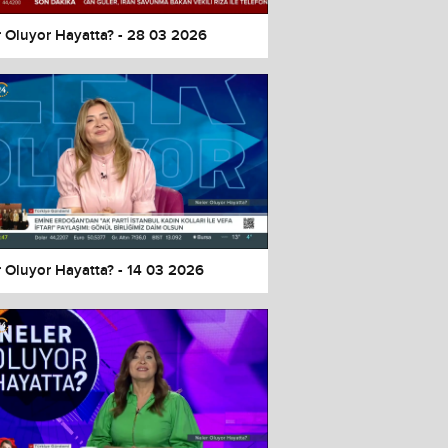
r Oluyor Hayatta? - 28 03 2026
r Oluyor Hayatta? - 14 03 2026