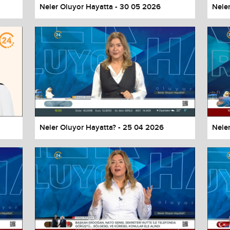
Neler Oluyor Hayatta - 30 05 2026
Nele
Neler Oluyor Hayatta? - 25 04 2026
Nele