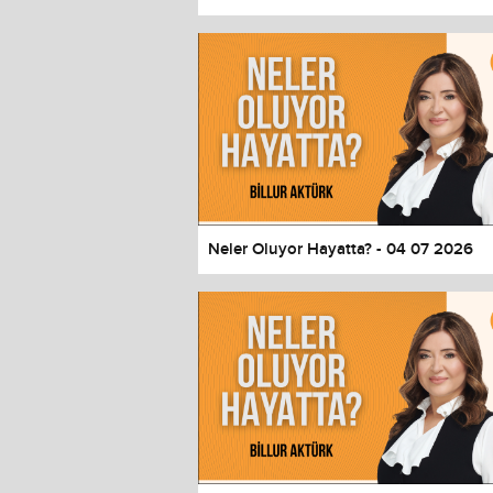
Color
Transparency
Window
Color
Transparency
Font Size
Text Edge Style
Font Family
Neler Oluyor Hayatta? - 04 07 2026
Reset
restore all settings to the default 
Close Modal Dialog
End of dialog window.