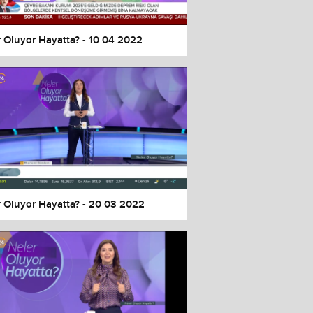
r Oluyor Hayatta? - 10 04 2022
r Oluyor Hayatta? - 20 03 2022