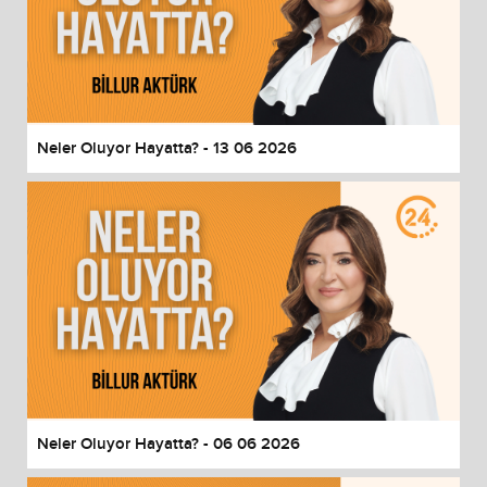
Neler Oluyor Hayatta? - 13 06 2026
Neler Oluyor Hayatta? - 06 06 2026