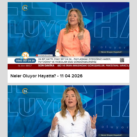
Neler Oluyor Hayatta? - 11 04 2026