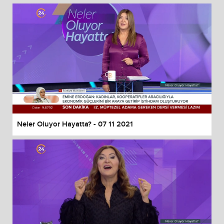
Neler Oluyor Hayatta? - 07 11 2021