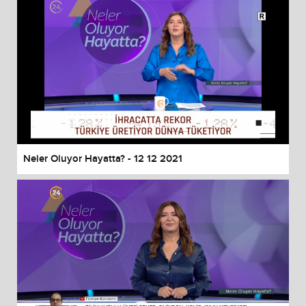
Neler Oluyor Hayatta? - 12 12 2021