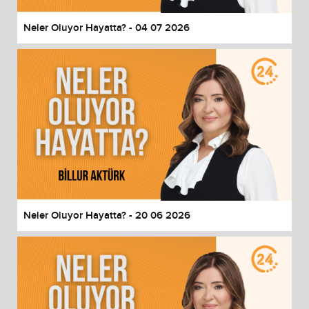
Neler Oluyor Hayatta? - 04 07 2026
Neler Oluyor Hayatta? - 20 06 2026