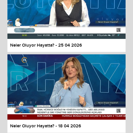
Neler Oluyor Hayatta? - 25 04 2026
Neler Oluyor Hayatta? - 18 04 2026