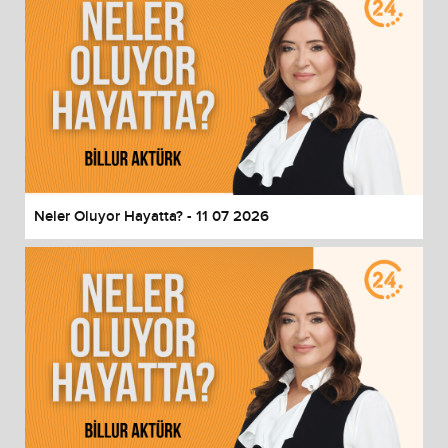
Neler Oluyor Hayatta? - 11 07 2026