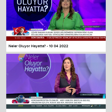
Neler Oluyor Hayatta? - 10 04 2022