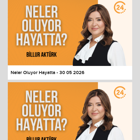
Neler Oluyor Hayatta - 30 05 2026