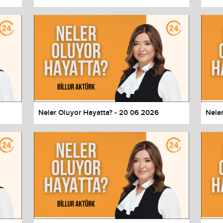
Neler Oluyor Hayatta? - 20 06 2026
Nele
values
Done