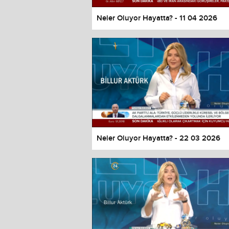
Neler Oluyor Hayatta? - 11 04 2026
Neler Oluyor Hayatta? - 22 03 2026