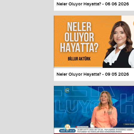
Neler Oluyor Hayatta? - 06 06 2026
Neler Oluyor Hayatta? - 09 05 2026