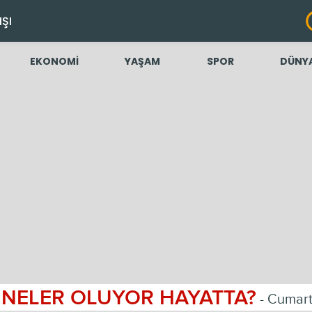
IŞI
EKONOMİ
YAŞAM
SPOR
DÜNY
NELER OLUYOR HAYATTA?
- Cumart