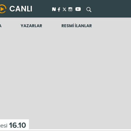
CANLI
A
YAZARLAR
RESMİ İLANLAR
16.10
esi