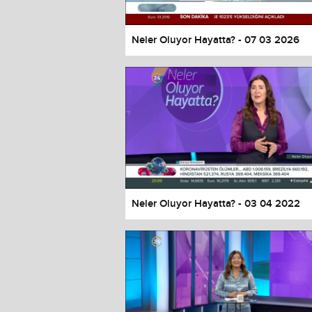
Neler Oluyor Hayatta? - 07 03 2026
Neler Oluyor Hayatta? - 03 04 2022