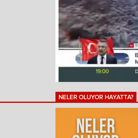
Video Player is loading.
Play Video
NELER OLUYOR HAYATTA?
Play
Mute
Current Time
0:00
/
Duration
43:06
Loaded
:
0.39%