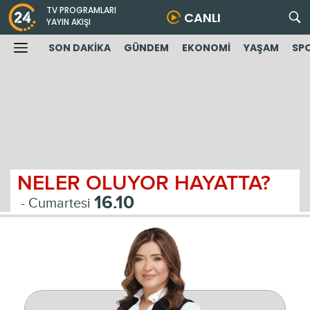
TV PROGRAMLARI
CANLI
YAYIN AKIŞI
SON DAKİKA
GÜNDEM
EKONOMİ
YAŞAM
SP
NELER OLUYOR HAYATTA?
16.10
- Cumartesi