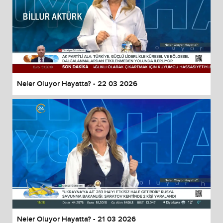
Neler Oluyor Hayatta? - 22 03 2026
Neler Oluyor Hayatta? - 21 03 2026