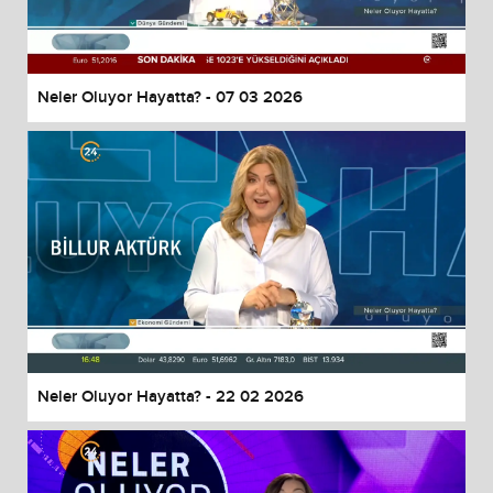
Neler Oluyor Hayatta? - 07 03 2026
Neler Oluyor Hayatta? - 22 02 2026