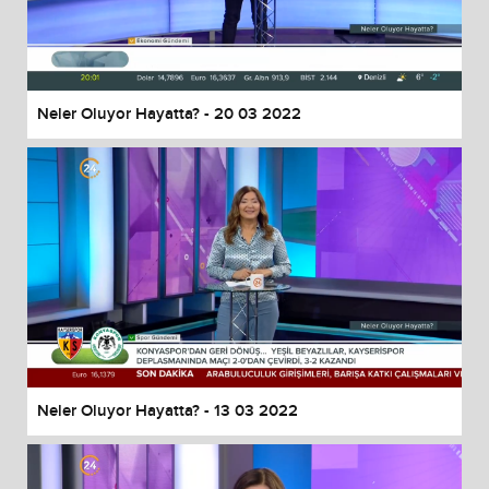
Neler Oluyor Hayatta? - 20 03 2022
Neler Oluyor Hayatta? - 13 03 2022