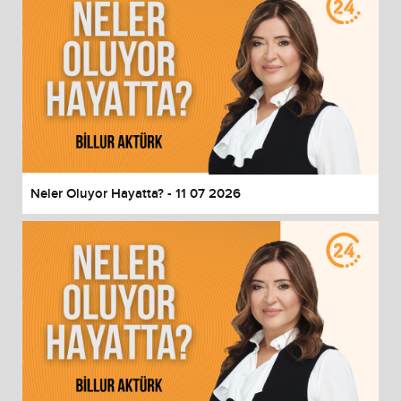
Neler Oluyor Hayatta? - 11 07 2026