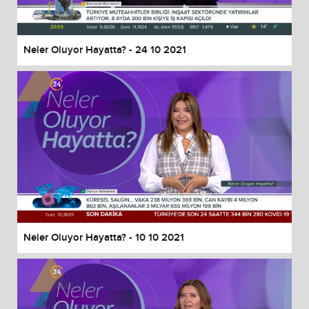
Neler Oluyor Hayatta? - 24 10 2021
Neler Oluyor Hayatta? - 10 10 2021