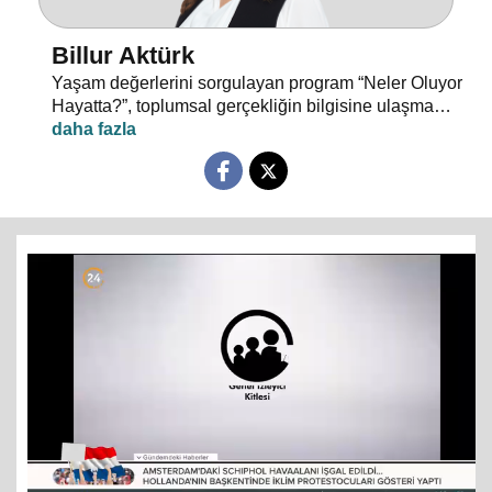
Billur Aktürk
Yaşam değerlerini sorgulayan program “Neler Oluyor
Hayatta?”, toplumsal gerçekliğin bilgisine ulaşma
noktasında sınırları zorluyor. Toplumun, bireylerin
dünyaya bakışını, yaşamın merkezindeki konularla ele
alıp, farklılığının insan ilişkilerinde olumlu olarak nasıl
temellendirileceği konusunda seçenekler sunuyor. Bir
anlamda zihnimizdeki problemin çözümüne katkı
sağlayabilecek bir program olan “Neler Oluyor
Hayatta?” , toplumun ürettiği bilgileri eleştiri
süzgecinden geçiriyor.