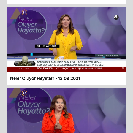
Neler Oluyor Hayatta? - 12 09 2021