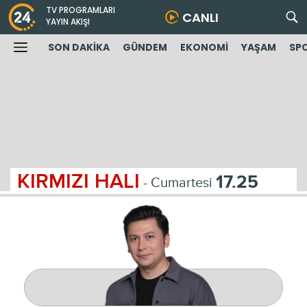
TV PROGRAMLARI
CANLI
YAYIN AKIŞI
SON DAKİKA
GÜNDEM
EKONOMİ
YAŞAM
SP
KIRMIZI HALI
17.25
- Cumartesi