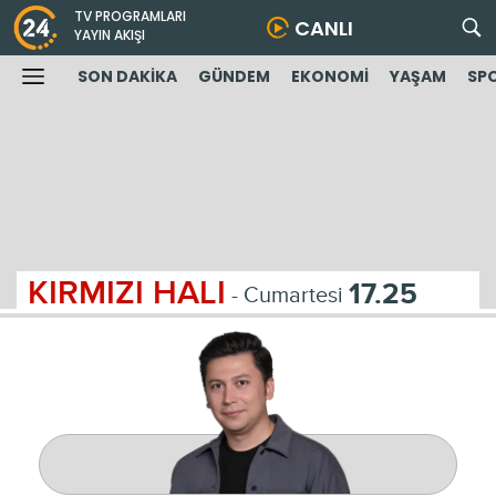
TV PROGRAMLARI
CANLI
YAYIN AKIŞI
SON DAKİKA
GÜNDEM
EKONOMİ
YAŞAM
SP
KIRMIZI HALI
17.25
- Cumartesi