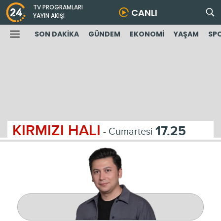
TV PROGRAMLARI
CANLI
YAYIN AKIŞI
SON DAKİKA
GÜNDEM
EKONOMİ
YAŞAM
SP
KIRMIZI HALI
17.25
- Cumartesi